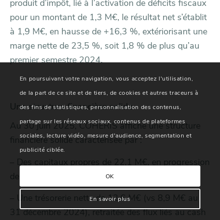
produit d’impôt, lié à l’activation de déficits fiscaux
pour un montant de 1,3 M€, le résultat net s’établit
à 1,9 M€, en hausse de +16,3 %, extériorisant une
marge nette de 23,5 %, soit 1,8 % de plus qu’au
premier semestre 2024.
En poursuivant votre navigation, vous acceptez l'utilisation,
de la part de ce site et de tiers, de cookies et autres traceurs à
Une structure financière solide
des fins de statistiques, personnalisation des contenus,
partage sur les réseaux sociaux, contenus de plateformes
Au 30 juin 2025, COHERIS affiche une structure
sociales, lecture vidéo, mesure d'audience, segmentation et
financière solide caractérisée par :
publicité ciblée.
– Des capitaux propres de 22,1 M€, en progression
de +7% par rapport au 31 décembre 2024 ;
OK
– Une trésorerie nette de 12,6 M€ (vs 8,9 M€ au
En savoir plus
31 décembre 2024), retraitée des flux liés au cash