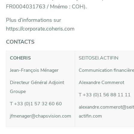
FR0004031763 / Mnémo : COH).
Plus d’informations sur
https://corporate.coheris.com
CONTACTS
COHERIS
SEITOSEI.ACTIFIN
Jean-François Ménager
Communication financièr
Directeur Général Adjoint
Alexandre Commerot
Groupe
T +33 (0)1 56 88 11 11
T +33 (0)1 57 32 60 60
alexandre.commerot@seit
jfmenager@chapsvision.com
actifin.com