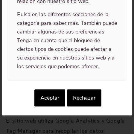
relación con nuestro sitio web.
ese otro sitio.
Pulsa en las diferentes secciones de la
Estos sitios web pueden recopilar datos sobre
categoría para saber más. También puede
usted, utilizar cookies, integrar herramientas
cambiar algunas de sus preferencias.
de seguimiento de terceros, realizar un
Tenga en cuenta que el bloqueo de
seguimiento de sus interacciones con dicho
ciertos tipos de cookies puede afectar a
su experiencia en nuestros sitios web y a
contenido incrustado si tiene una cuenta
los servicios que podemos ofrecer.
registrada en su sitio web.
Estadísticas y mediciones
Aceptar
Rechazar
de la audiencia
El sitio web utiliza Google Analytics y Google
Tag Manager para recopilar los datos