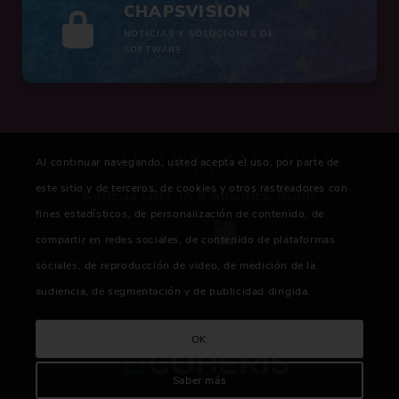
CHAPSVISION
NOTICIAS Y SOLUCIONES DE
SOFTWARE
SUSCRÍBETE A NUESTRO BOLETÍN DE
Al continuar navegando, usted acepta el uso, por parte de
NOTICIAS
este sitio y de terceros, de cookies y otros rastreadores con
Noticias CRM, IA & Analítica, RGPD
fines estadísticos, de personalización de contenido, de
compartir en redes sociales, de contenido de plataformas
sociales, de reproducción de video, de medición de la
audiencia, de segmentación y de publicidad dirigida.
OK
Saber más