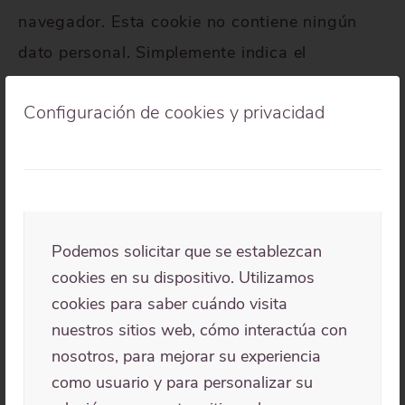
navegador. Esta cookie no contiene ningún
dato personal. Simplemente indica el
identificador del artículo que acaba de
Configuración de cookies y privacidad
modificar. Expira después de un día.
Contenido incrustado de
otros sitios
Podemos solicitar que se establezcan
Los artículos de este sitio pueden incluir
cookies en su dispositivo. Utilizamos
contenido incrustado (por ejemplo, videos,
cookies para saber cuándo visita
nuestros sitios web, cómo interactúa con
imágenes, artículos…). El contenido incrustado
nosotros, para mejorar su experiencia
de otros sitios se comporta de la misma
como usuario y para personalizar su
manera que si el visitante estuviera visitando